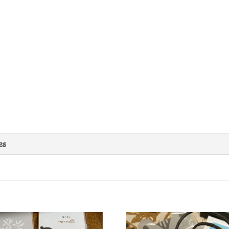
'
Papier
Poetic
'
:
Bonne
es
fête
Maman