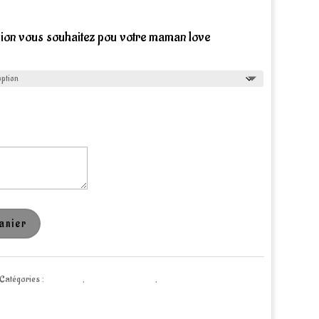
rsion vous souhaitez pou votre maman love
anier
Catégories :
Créations
,
Lectures créatives
,
Papeterie