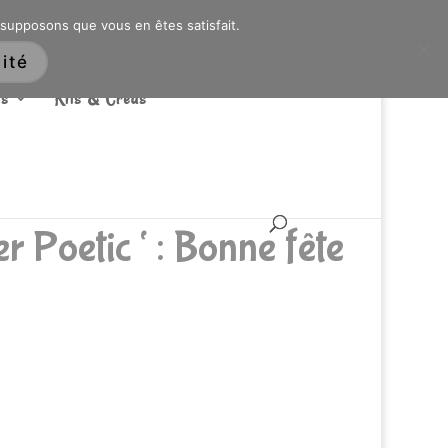
ARTICLES 0
 supposons que vous en êtes satisfait.
ité
s
Kits & Créas
er Poetic ‘ : Bonne fête