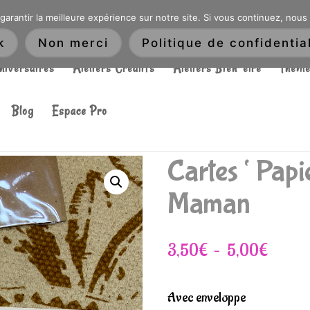
DRÉ OU DANS LA MÉTROPOLE LILLOISE
CRAIENCO@GMAIL.COM
garantir la meilleure expérience sur notre site. Si vous continuez, nous
Recherche
k
Non merci
Politique de confidential
de
niversaires
Ateliers Créatifs
Ateliers Bien-être
Thème
produits
Blog
Espace Pro
e fête Maman
Cartes ‘ Papi
Maman
Plage
3,50
€
–
5,00
€
de
Avec enveloppe