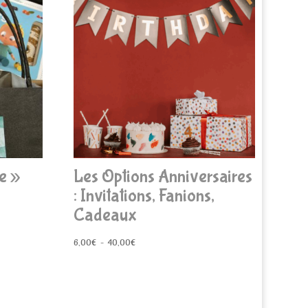
e »
Les Options Anniversaires
: Invitations, Fanions,
Cadeaux
Plage
6,00
€
–
40,00
€
de
prix :
6,00€