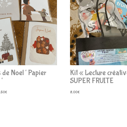
 de Noel ‘ Papier
Kit « Lecture créativ
 ‘
SUPER FRUITE
Plage
,50
€
8,00
€
de
prix :
3,50€
à