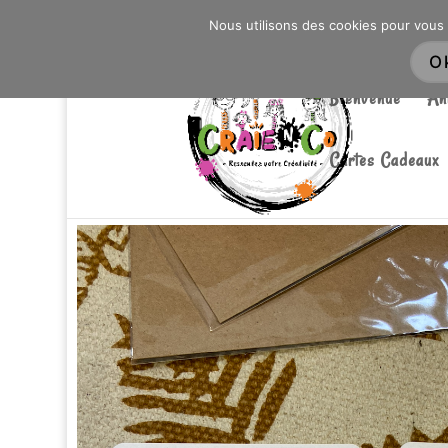
0603176412 - RDV CHEZ SO WATT À SAINT AN
Nous utilisons des cookies pour vous 
O
Bienvenue
An
Cartes Cadeaux
Accueil
/
Créations
/ Cartes ‘ Papier Poetic ‘ : Bonn