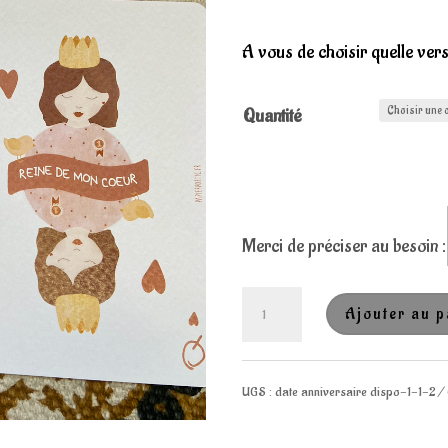
prix :
A vous de choisir quelle ve
3,50€
à
Quantité
5,00€
Merci de préciser au besoin :
quantité
Ajouter au p
de
UGS :
date anniversaire dispo-1-1-2
Cartes