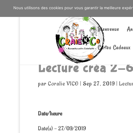
0603176412 - RDV CHEZ SO WATT À SAINT AN
Nous utilisons des cookies pour vous garantir la meilleure expé
Bienvenue
An
Cartes Cadeaux
Lecture créa 2-6
par
Coralie VICO
|
Sep 27, 2019
|
Lectu
Date/heure
Date(s) - 27/09/2019