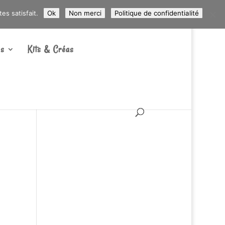
ARTICLES 0
s satisfait.
Ok
Non merci
Politique de confidentialité
s
Kits & Créas