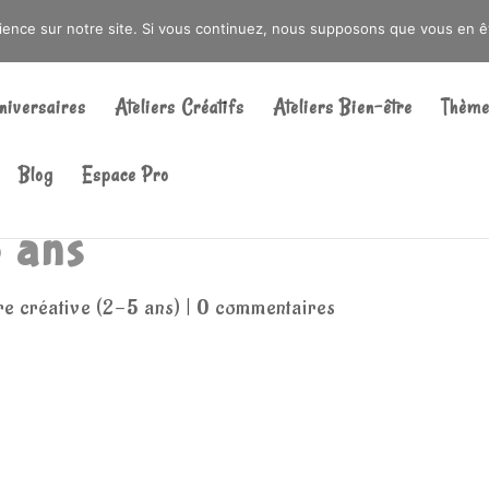
DRÉ OU DANS LA MÉTROPOLE LILLOISE
CRAIENCO@GMAIL.COM
rience sur notre site. Si vous continuez, nous supposons que vous en ête
Recherche
de
niversaires
Ateliers Créatifs
Ateliers Bien-être
Thème
produits
Blog
Espace Pro
 ans
re créative (2-5 ans)
|
0 commentaires