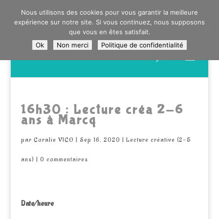
0603176412 - RDV CHEZ SO WATT À SAINT ANDRÉ OU
Nous utilisons des cookies pour vous garantir la meilleure
DANS LA MÉTROPOLE LILLOISE
expérience sur notre site. Si vous continuez, nous supposons
CRAIENCO@GMAIL.COM
que vous en êtes satisfait.
Ok
Non merci
Politique de confidentialité
Recherche
de
produits
16h30 : Lecture créa 2-6
ans à Marcq
par
Coralie VICO
|
Sep 16, 2020
|
Lecture créative (2-5
ans)
|
0 commentaires
Date/heure