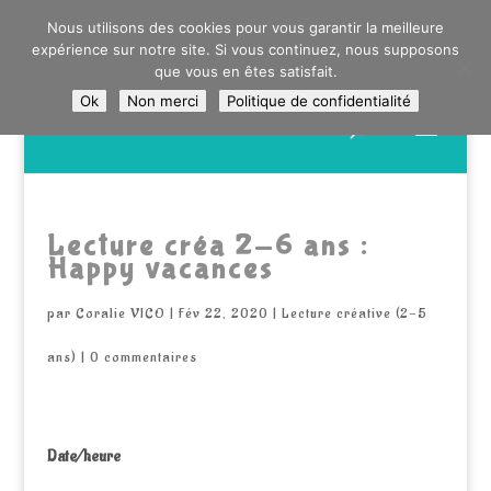
0603176412 - RDV CHEZ SO WATT À SAINT ANDRÉ OU
Nous utilisons des cookies pour vous garantir la meilleure
DANS LA MÉTROPOLE LILLOISE
expérience sur notre site. Si vous continuez, nous supposons
CRAIENCO@GMAIL.COM
que vous en êtes satisfait.
Ok
Non merci
Politique de confidentialité
Recherche
de
produits
Lecture créa 2-6 ans :
Happy vacances
par
Coralie VICO
|
Fév 22, 2020
|
Lecture créative (2-5
ans)
|
0 commentaires
Date/heure