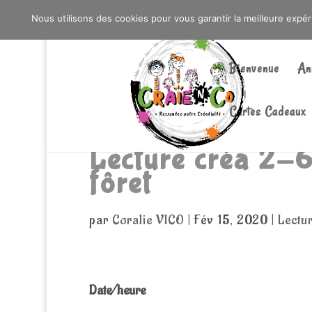
0603176412 - RDV CHEZ SO WATT À SAINT AN
Nous utilisons des cookies pour vous garantir la meilleure expé
Bienvenue
An
Cartes Cadeaux
Lecture créa 2-6
fôret
par
Coralie VICO
|
Fév 15, 2020
|
Lectur
Date/heure