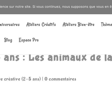
DRÉ OU DANS LA MÉTROPOLE LILLOISE
CRAIENCO@GMAIL.COM
rience sur notre site. Si vous continuez, nous supposons que vous en ête
Recherche
de
niversaires
Ateliers Créatifs
Ateliers Bien-être
Thème
produits
Blog
Espace Pro
 ans : Les animaux de l
e créative (2-5 ans)
|
0 commentaires