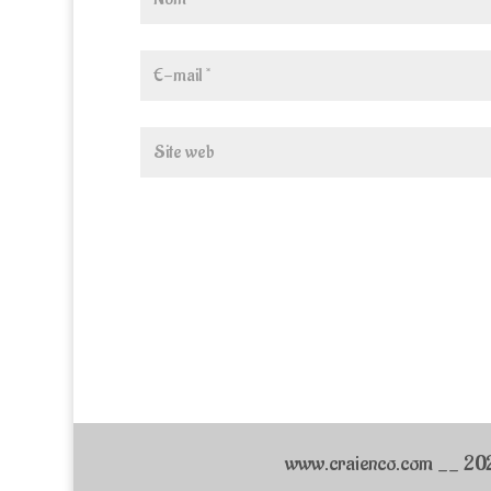
www.craienco.com __ 2026_