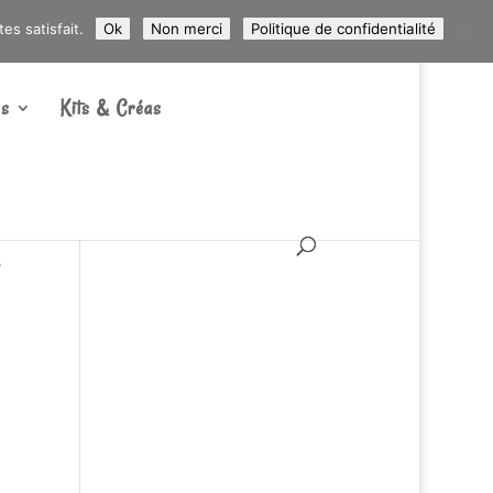
ARTICLES 0
s satisfait.
Ok
Non merci
Politique de confidentialité
s
Kits & Créas
a