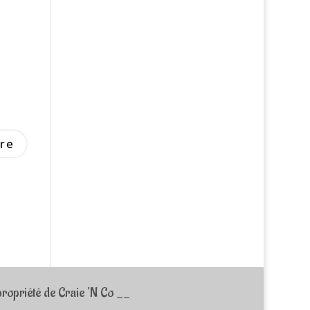
ropriété de Craie ‘N Co __