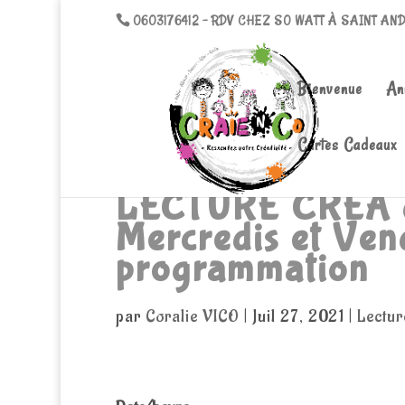
0603176412 - RDV CHEZ SO WATT À SAINT AN
Bienvenue
An
Cartes Cadeaux
LECTURE CREA d’
Mercredis et Ven
programmation
par
Coralie VICO
|
Juil 27, 2021
|
Lectur