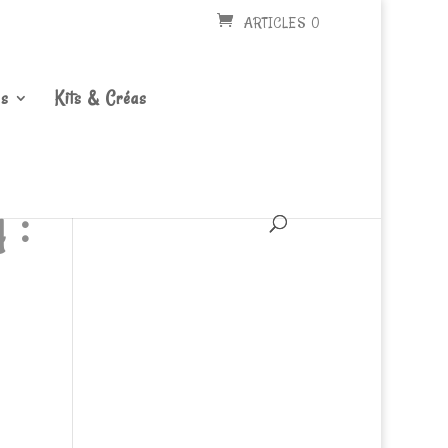
ARTICLES 0
s
Kits & Créas
 :