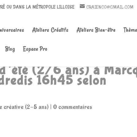
DRÉ OU DANS LA MÉTROPOLE LILLOISE
CRAIENCO@GMAIL.COM
Recherche
de
niversaires
Ateliers Créatifs
Ateliers Bien-être
Thème
produits
Blog
Espace Pro
été (2/6 ans) à Marcq
dredis 16h45 selon
e créative (2-5 ans)
|
0 commentaires